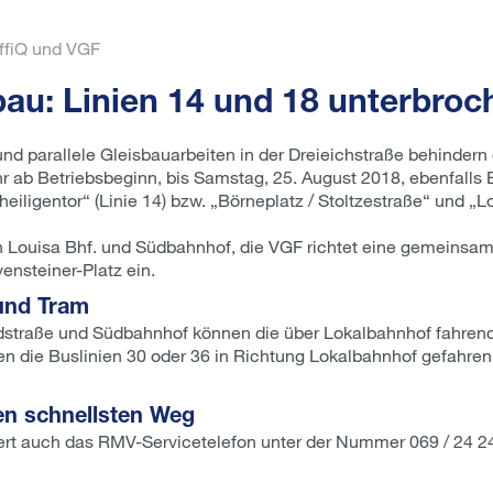
affiQ und VGF
au: Linien 14 und 18 unterbroc
 parallele Gleisbauarbeiten in der Dreieichstraße behindern 
r ab Betriebsbeginn, bis Samstag, 25. August 2018, ebenfalls 
eiligentor“ (Linie 14) bzw. „Börneplatz / Stoltzestraße“ und 
hen Louisa Bhf. und Südbahnhof, die VGF richtet eine gemeinsa
ensteiner-Platz ein.
 und Tram
traße und Südbahnhof können die über Lokalbahnhof fahrend
 die Buslinien 30 oder 36 in Richtung Lokalbahnhof gefahren
en schnellsten Weg
iert auch das RMV-Servicetelefon unter der Nummer 069 / 24 24