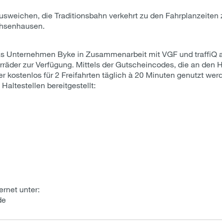
ausweichen, die Traditionsbahn verkehrt zu den Fahrplanzeit
achsenhausen.
 das Unternehmen Byke in Zusammenarbeit mit VGF und traffiQ a
rräder zur Verfügung. Mittels der Gutscheincodes, die an den 
 kostenlos für 2 Freifahrten täglich à 20 Minuten genutzt wer
Haltestellen bereitgestellt:
ernet unter:
de