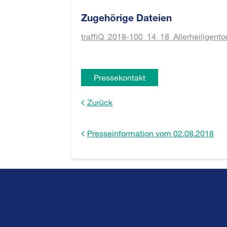
Zugehörige Dateien
traffiQ_2018-100_14_18_Allerheiligentor
Pressekontakt
Zurück
Presseinformation vom 02.08.2018