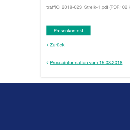
traffiQ_2018-023_Streik-1.pdf
(PDF,
102 
Pressekontakt
Zurück
Presseinformation vom 15.03.2018