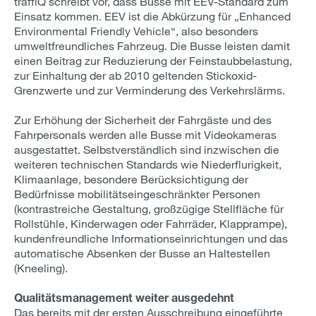
traffiQ schreibt vor, dass Busse mit EEV-Standard zum
Einsatz kommen. EEV ist die Abkürzung für „Enhanced
Environmental Friendly Vehicle“, also besonders
umweltfreundliches Fahrzeug. Die Busse leisten damit
einen Beitrag zur Reduzierung der Feinstaubbelastung,
zur Einhaltung der ab 2010 geltenden Stickoxid-
Grenzwerte und zur Verminderung des Verkehrslärms.
Zur Erhöhung der Sicherheit der Fahrgäste und des
Fahrpersonals werden alle Busse mit Videokameras
ausgestattet. Selbstverständlich sind inzwischen die
weiteren technischen Standards wie Niederflurigkeit,
Klimaanlage, besondere Berücksichtigung der
Bedürfnisse mobilitätseingeschränkter Personen
(kontrastreiche Gestaltung, großzügige Stellfläche für
Rollstühle, Kinderwagen oder Fahrräder, Klapprampe),
kundenfreundliche Informationseinrichtungen und das
automatische Absenken der Busse an Haltestellen
(Kneeling).
Qualitätsmanagement weiter ausgedehnt
Das bereits mit der ersten Ausschreibung eingeführte