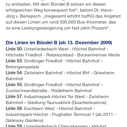
zu entlasten. Mit dem Bündel B setzen wir diesen
erfolgreichen Weg konsequent fort“, betont Dr. Hans-
Jörg v. Berlepsch. „Insgesamt erhöht traffiQ das Angebot
auf diesen Linien um rund 300.000 Bus-Kilometer, das
ist eine Leistungssteigerung um fast zehn Prozent“.
Die Linien im Bündel B (ab 13. Dezember 2009)
Linie 50
: Unterliederbach West - Höchst Bahnhof -
Höchster Friedhof - Rebstockbad - Bockenheimer Warte
Linie 53
: Sindlinger Friedhof - Höchst Bahnhof –
Bolongaropalast
Linie 54
: Zeilsheim Bahnhof - Höchst Bhf - Griesheim
Bahnhof
Linie 55
: Sindlinger Friedhof - Höchst Bahnhof –
Zuckschwerdtstraße - Rödelheim Bahnhof
Linie 57
: Industriepark Höchst Tor West - Zeilsheim
Bahnhof – Siedlung Taunusblick (Quartierbuslinie)
Linie 58
: Eschborn West - Höchst Bahnhof -
Industriepark Höchst - Flughafen Terminal 1 (ab 2011: -
Gateway Gardens)
Linie 59
: Unterliederbach Cheruskerweg - Höchst