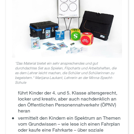
"Das Material bietet ein sehr ansprechendes und gut
durchdachtes Set aus Spielen, Flipcharts und Arbeitsheften, die
es dem Lehrer leicht machen, die Schüler und Schülerinnen zu
begeistern.“ Marijana Laukant, Lehrerin an der Minna-Specht-
Schule
führt Kinder der 4. und 5. Klasse altersgerecht,
locker und kreativ, aber auch nachdenklich an
den Öffentlichen Personennahverkehr (ÖPNV)
heran
vermittelt den Kindern ein Spektrum an Themen
vom Grundwissen – wie lese ich einen Fahrplan
oder kaufe eine Fahrkarte – über soziale