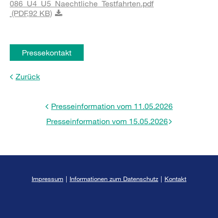
086_U4_U5_Naechtliche_Testfahrten.pdf
(PDF,
92 KB)
Pressekontakt
Zurück
Presseinformation vom 11.05.2026
Presseinformation vom 15.05.2026
Impressum
|
Informationen zum Datenschutz
|
Kontakt