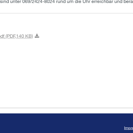
ind unter 069/2424-8024 rund um die Uhr erreichbar und bera
df
(PDF,
140 KB)
Impr