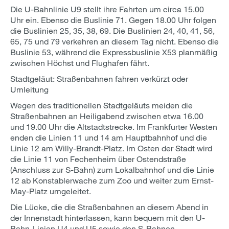
Die U-Bahnlinie U9 stellt ihre Fahrten um circa 15.00
Uhr ein. Ebenso die Buslinie 71. Gegen 18.00 Uhr folgen
die Buslinien 25, 35, 38, 69. Die Buslinien 24, 40, 41, 56,
65, 75 und 79 verkehren an diesem Tag nicht. Ebenso die
Buslinie 53, während die Expressbuslinie X53 planmäßig
zwischen Höchst und Flughafen fährt.
Stadtgeläut: Straßenbahnen fahren verkürzt oder
Umleitung
Wegen des traditionellen Stadtgeläuts meiden die
Straßenbahnen an Heiligabend zwischen etwa 16.00
und 19.00 Uhr die Altstadtstrecke. Im Frankfurter Westen
enden die Linien 11 und 14 am Hauptbahnhof und die
Linie 12 am Willy-Brandt-Platz. Im Osten der Stadt wird
die Linie 11 von Fechenheim über Ostendstraße
(Anschluss zur S-Bahn) zum Lokalbahnhof und die Linie
12 ab Konstablerwache zum Zoo und weiter zum Ernst-
May-Platz umgeleitet.
Die Lücke, die die Straßenbahnen an diesem Abend in
der Innenstadt hinterlassen, kann bequem mit den U-
Bahn-Linien U4 und U5 sowie den S-Bahnen