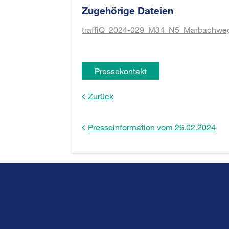
Zugehörige Dateien
traffiQ_2024-029_M34_N5_Marbachweg
Pressekontakt
Zurück
Presseinformation vom 26.02.2024