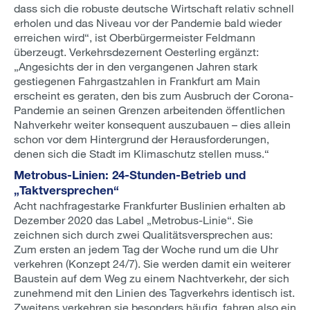
dass sich die robuste deutsche Wirtschaft relativ schnell
erholen und das Niveau vor der Pandemie bald wieder
erreichen wird“, ist Oberbürgermeister Feldmann
überzeugt. Verkehrsdezernent Oesterling ergänzt:
„Angesichts der in den vergangenen Jahren stark
gestiegenen Fahrgastzahlen in Frankfurt am Main
erscheint es geraten, den bis zum Ausbruch der Corona-
Pandemie an seinen Grenzen arbeitenden öffentlichen
Nahverkehr weiter konsequent auszubauen – dies allein
schon vor dem Hintergrund der Herausforderungen,
denen sich die Stadt im Klimaschutz stellen muss.“
Metrobus-Linien: 24-Stunden-Betrieb und
„Taktversprechen“
Acht nachfragestarke Frankfurter Buslinien erhalten ab
Dezember 2020 das Label „Metrobus-Linie“. Sie
zeichnen sich durch zwei Qualitätsversprechen aus:
Zum ersten an jedem Tag der Woche rund um die Uhr
verkehren (Konzept 24/7). Sie werden damit ein weiterer
Baustein auf dem Weg zu einem Nachtverkehr, der sich
zunehmend mit den Linien des Tagverkehrs identisch ist.
Zweitens verkehren sie besonders häufig, fahren also ein