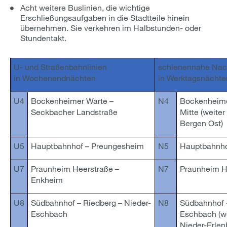
Acht weitere Buslinien, die wichtige
Erschließungsaufgaben in die Stadtteile hinein
übernehmen. Sie verkehren im Halbstunden- oder
Stundentakt.
U- und Straßenbahnlinien
schienennahe Nac
in Wochenendnächten
in Werktagsnächte
U4
Bockenheimer Warte –
N4
Bockenheime
Seckbacher Landstraße
Mitte (weite
Bergen Ost)
U5
Hauptbahnhof – Preungesheim
N5
Hauptbahnho
U7
Praunheim Heerstraße –
N7
Praunheim H
Enkheim
U8
Südbahnhof – Riedberg – Nieder-
N8
Südbahnhof -
Eschbach
Eschbach (we
Nieder-Erlen