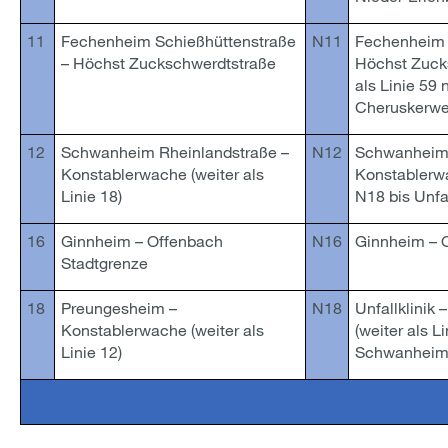
11
Fechenheim Schießhüttenstraße
N11
Fechenheim 
– Höchst Zuckschwerdtstraße
Höchst Zucks
als Linie 59
Cheruskerwe
12
Schwanheim Rheinlandstraße –
N12
Schwanheim 
Konstablerwache (weiter als
Konstablerwa
Linie 18)
N18 bis Unfal
16
Ginnheim – Offenbach
N16
Ginnheim – 
Stadtgrenze
18
Preungesheim –
N18
Unfallklinik
Konstablerwache (weiter als
(weiter als L
Linie 12)
Schwanheim 