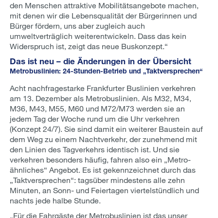
den Menschen attraktive Mobilitätsangebote machen,
mit denen wir die Lebensqualität der Bürgerinnen und
Bürger fördern, uns aber zugleich auch
umweltverträglich weiterentwickeln. Dass das kein
Widerspruch ist, zeigt das neue Buskonzept.“
Das ist neu – die Änderungen in der Übersicht
Metrobuslinien: 24-Stunden-Betrieb und „Taktversprechen“
Acht nachfragestarke Frankfurter Buslinien verkehren
am 13. Dezember als Metrobuslinien. Als M32, M34,
M36, M43, M55, M60 und M72/M73 werden sie an
jedem Tag der Woche rund um die Uhr verkehren
(Konzept 24/7). Sie sind damit ein weiterer Baustein auf
dem Weg zu einem Nachtverkehr, der zunehmend mit
den Linien des Tagverkehrs identisch ist. Und sie
verkehren besonders häufig, fahren also ein „Metro-
ähnliches“ Angebot. Es ist gekennzeichnet durch das
„Taktversprechen“: tagsüber mindestens alle zehn
Minuten, an Sonn- und Feiertagen viertelstündlich und
nachts jede halbe Stunde.
„Für die Fahrgäste der Metrobuslinien ist das unser