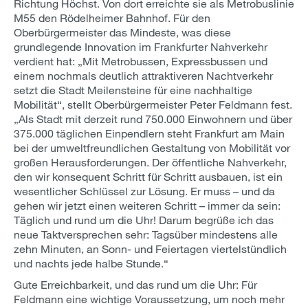
Richtung Höchst. Von dort erreichte sie als Metrobuslinie
M55 den Rödelheimer Bahnhof. Für den
Oberbürgermeister das Mindeste, was diese
grundlegende Innovation im Frankfurter Nahverkehr
verdient hat: „Mit Metrobussen, Expressbussen und
einem nochmals deutlich attraktiveren Nachtverkehr
setzt die Stadt Meilensteine für eine nachhaltige
Mobilität“, stellt Oberbürgermeister Peter Feldmann fest.
„Als Stadt mit derzeit rund 750.000 Einwohnern und über
375.000 täglichen Einpendlern steht Frankfurt am Main
bei der umweltfreundlichen Gestaltung von Mobilität vor
großen Herausforderungen. Der öffentliche Nahverkehr,
den wir konsequent Schritt für Schritt ausbauen, ist ein
wesentlicher Schlüssel zur Lösung. Er muss – und da
gehen wir jetzt einen weiteren Schritt – immer da sein:
Täglich und rund um die Uhr! Darum begrüße ich das
neue Taktversprechen sehr: Tagsüber mindestens alle
zehn Minuten, an Sonn- und Feiertagen viertelstündlich
und nachts jede halbe Stunde.“
Gute Erreichbarkeit, und das rund um die Uhr: Für
Feldmann eine wichtige Voraussetzung, um noch mehr