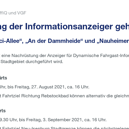
affiQ und VGF
ng der Informationsanzeiger geh
nci-Allee“, „An der Dammheide“ und „Nauheimer
 eine Nachrüstung der Anzeiger für Dynamische Fahrgast-Inform
Stadtgebiet durchgeführt wird.
ärts
r, bis Freitag, 27. August 2021, ca. 16 Uhr.
 Fahrtziel Richtung Rebstockbad können alternativ die gleich
rts
.30 Uhr, bis Freitag, 3. September 2021, ca. 16 Uhr.
t Fahrtziel Neu-Isenburg Stadtgrenze können die nächstgeleg