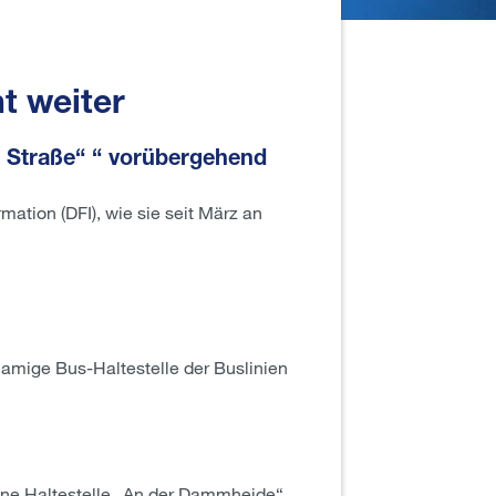
t weiter
 Straße“ “ vorübergehend
ation (DFI), wie sie seit März an
namige Bus-Haltestelle der Buslinien
ene Haltestelle „An der Dammheide“