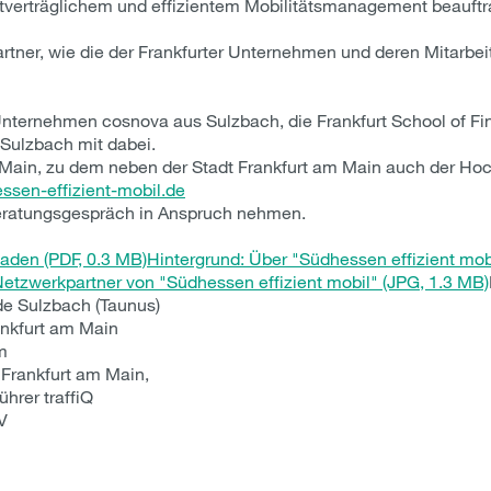
tverträglichem und effizientem Mobilitätsmanagement beauftrag
artner, wie die der Frankfurter Unternehmen und deren Mitarbei
Unternehmen cosnova aus Sulzbach, die Frankfurt School of 
Sulzbach mit dabei.
 Main, zu dem neben der Stadt Frankfurt am Main auch der Ho
sen-effizient-mobil.de
eratungsgespräch in Anspruch nehmen.
aden (PDF, 0.3 MB)
Hintergrund: Über "Südhessen effizient mobi
Netzwerkpartner von "Südhessen effizient mobil" (JPG, 1.3 MB)
de Sulzbach (Taunus)
ankfurt am Main
m
 Frankfurt am Main,
ührer traffiQ
V