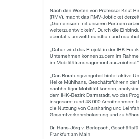
Nach den Worten von Professor Knut Ri
(RMV), macht das RMV-Jobticket derzeit
„Gemeinsam mit unseren Partnern arbeit
weiterzuentwickeln". Durch die Einbind
ebenfalls umweltfreundlich und nachhal
„Daher wird das Projekt in der IHK Fran
Unternehmen können zudem im Rahmen ein
im Mobilitätsmanagement auszeichnet“,
„Das Beratungsangebot bietet aktive Un
Heike Mühlhans, Geschäftsführerin der
nachhaltiger Mobilität kennen, analysi
dem IHK-Bezirk Darmstadt, wo das Progr
insgesamt rund 48.000 Arbeitnehmern t
die Nutzung von Carsharing und Leihfahr
Gesamtverkehrsbelastung und zu höherer 
Dr. Hans-Jörg v. Berlepsch, Geschäftsfüh
Frankfurt am Main