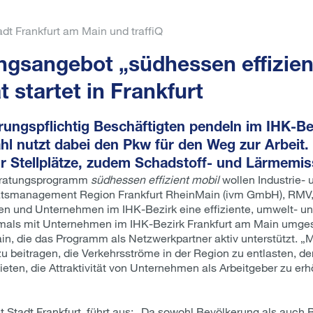
dt Frankfurt am Main und traffiQ
gsangebot „südhessen effizient
t startet in Frankfurt
herungspflichtig Beschäftigten pendeln im IHK-B
ahl nutzt dabei den Pkw für den Weg zur Arbeit.
r Stellplätze, zudem Schadstoff- und Lärmemis
Beratungsprogramm
südhessen effizient mobil
wollen Industrie-
litätsmanagement Region Frankfurt RheinMain (ivm GmbH), RMV, 
und Unternehmen im IHK-Bezirk eine effiziente, umwelt- und s
als mit Unternehmen im IHK-Bezirk Frankfurt am Main umgese
ain, die das Programm als Netzwerkpartner aktiv unterstützt.
azu beitragen, die Verkehrsströme in der Region zu entlasten, 
eten, die Attraktivität von Unternehmen als Arbeitgeber zu er
t Stadt Frankfurt, führt aus: „Da sowohl Bevölkerung als auch