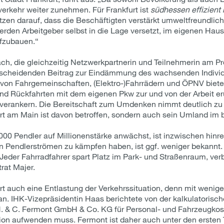
erkehr weiter zunehmen. Für Frankfurt ist
südhessen effizient
setzen darauf, dass die Beschäftigten verstärkt umweltfreundlic
en Arbeitgeber selbst in die Lage versetzt, im eigenen Ha
fzubauen.“
h, die gleichzeitig Netzwerkpartnerin und Teilnehmerin am Pr
tscheidenden Beitrag zur Eindämmung des wachsenden Indivi
on Fahrgemeinschaften, (Elektro-)Fahrrädern und ÖPNV bietet
 und Rückfahrten mit dem eigenen Pkw zur und von der Arbeit erü
 verankern. Die Bereitschaft zum Umdenken nimmt deutlich zu –
furt am Main ist davon betroffen, sondern auch sein Umland i
000 Pendler auf Millionenstärke anwächst, ist inzwischen hinr
Pendlerströmen zu kämpfen haben, ist ggf. weniger bekannt. 
Jeder Fahrradfahrer spart Platz im Park- und Straßenraum, verb
rat Majer.
 auch eine Entlastung der Verkehrssituation, denn mit wenig
an. IHK-Vizepräsidentin Haas berichtete von der kalkulatorisc
 H. & C. Fermont GmbH & Co. KG für Personal- und Fahrzeugkos
egion aufwenden muss. Fermont ist daher auch unter den ersten