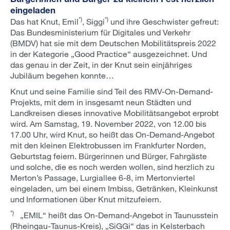
eingeladen
*)
*)
Das hat Knut, Emil
, Siggi
und ihre Geschwister gefreut:
Das Bundesministerium für Digitales und Verkehr
(BMDV) hat sie mit dem Deutschen Mobilitätspreis 2022
in der Kategorie „Good Practice“ ausgezeichnet. Und
das genau in der Zeit, in der Knut sein einjähriges
Jubiläum begehen konnte…
Knut und seine Familie sind Teil des RMV-On-Demand-
Projekts, mit dem in insgesamt neun Städten und
Landkreisen dieses innovative Mobilitätsangebot erprobt
wird. Am Samstag, 19. November 2022, von 12.00 bis
17.00 Uhr, wird Knut, so heißt das On-Demand-Angebot
mit den kleinen Elektrobussen im Frankfurter Norden,
Geburtstag feiern. Bürgerinnen und Bürger, Fahrgäste
und solche, die es noch werden wollen, sind herzlich zu
Merton’s Passage, Lurgiallee 6-8, im Mertonviertel
eingeladen, um bei einem Imbiss, Getränken, Kleinkunst
und Informationen über Knut mitzufeiern.
*)
„EMIL“ heißt das On-Demand-Angebot in Taunusstein
(Rheingau-Taunus-Kreis), „SiGGi“ das in Kelsterbach