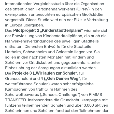
internationalen Vergleichsstudie über die Organisation
des öffentlichen Personennahverkehrs (ÖPNV) in den
exemplarisch untersuchten europäischen Großstädten
vorgestellt. Diese Studie wird nun der EU zur Verbreitung
in Europa übergeben.
Das
Pilotprojekt 2 „Kinderstadtteilpläne“
widmete sich
der Entwicklung von Kinderstadtteilplänen, die auch die
Nahverkehrsverbindungen des jeweiligen Stadtteils
enthalten. Die ersten Entwürfe für die Stadtteile
Harheim, Schwanheim und Goldstein liegen vor. Sie
sollen in den nächsten Monaten mit Kindern und
Schülern vor Ort diskutiert und gegebenenfalls unter
Einbeziehung der Anregungen aktualisiert werden.
Die
Projekte 3 („Wir laufen zur Schule“
, für
Grundschulen) und
4 („Geh Deinen Weg“
, für
weiterführende Schulen) waren sehr erfolgreiche
Kampagnen von traffiQ im Rahmen des
Schulwettbewerbs („Schools Challenge“) von PIMMS
TRANSFER. Insbesondere die Grundschulkampagne mit
fünfzehn teilnehmenden Schulen und über 3.000 aktiven
Schülerinnen und Schülern fand bei den Teilnehmern der