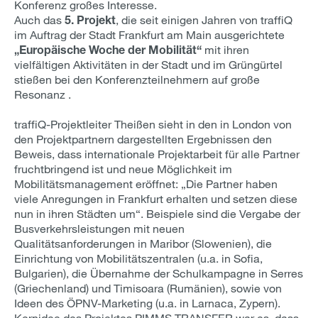
Konferenz großes Interesse.
Auch das
5. Projekt
, die seit einigen Jahren von traffiQ
im Auftrag der Stadt Frankfurt am Main ausgerichtete
„Europäische Woche der Mobilität“
mit ihren
vielfältigen Aktivitäten in der Stadt und im Grüngürtel
stießen bei den Konferenzteilnehmern auf große
Resonanz .
traffiQ-Projektleiter Theißen sieht in den in London von
den Projektpartnern dargestellten Ergebnissen den
Beweis, dass internationale Projektarbeit für alle Partner
fruchtbringend ist und neue Möglichkeit im
Mobilitätsmanagement eröffnet: „Die Partner haben
viele Anregungen in Frankfurt erhalten und setzen diese
nun in ihren Städten um“. Beispiele sind die Vergabe der
Busverkehrsleistungen mit neuen
Qualitätsanforderungen in Maribor (Slowenien), die
Einrichtung von Mobilitätszentralen (u.a. in Sofia,
Bulgarien), die Übernahme der Schulkampagne in Serres
(Griechenland) und Timisoara (Rumänien), sowie von
Ideen des ÖPNV-Marketing (u.a. in Larnaca, Zypern).
Kernidee des Projektes PIMMS TRANSFER war es, dass