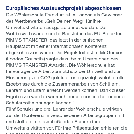
Europäisches Austauschprojekt abgeschlossen
Die Wöhlerschule Frankfurt ist in London als Gewinner
des Wettbewerbs „Geh Deinen Weg“ für ihre
Umweltaktivitäten ausge-zeichnet worden. Der
Wettbewerb war einer der Bausteine des EU-Projektes
PIMMS TRANSFER, das jetzt in der britischen
Hauptstadt mit einer internationalen Konferenz
abgeschlossen wurde. Der Projektleiter Jim McGeever
(London Councils) sagte dazu beim Überreichen des
PIMMS TRANSFER Awards: „Die Wöhlerschule hat
hervorragende Arbeit zum Schutz der Umwelt und zur
Einsparung von CO2 geleistet und gezeigt, welche tolle
Ergebnisse durch die Zusammenarbeit von Schülern,
Lehrern und Eltern erreicht werden können. Dank dieser
Ergebnisse werden wir auch neue Ideen in die Londoner
Schularbeit einbringen können.“
Fünf Schüler und drei Lehrer der Wöhlerschule wirkten
auf der Konferenz in verschiedenen Arbeitsgruppen mit
und stellten im abschließenden Plenum ihre
Umweltaktivitäten vor. Für ihre Präsentation erhielten die
Schüler Paula Blöcher, Stella Holzinger, Sang Bum