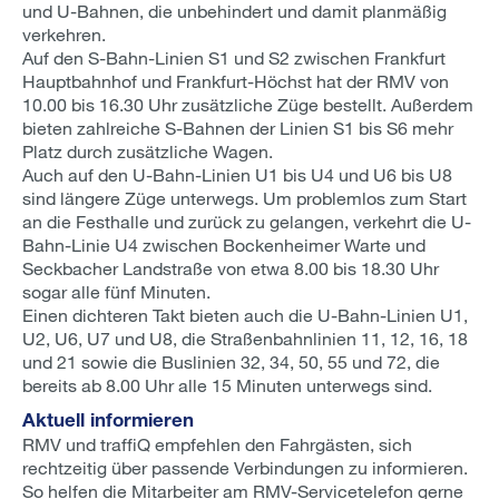
und U-Bahnen, die unbehindert und damit planmäßig
verkehren.
Auf den S-Bahn-Linien S1 und S2 zwischen Frankfurt
Hauptbahnhof und Frankfurt-Höchst hat der RMV von
10.00 bis 16.30 Uhr zusätzliche Züge bestellt. Außerdem
bieten zahlreiche S-Bahnen der Linien S1 bis S6 mehr
Platz durch zusätzliche Wagen.
Auch auf den U-Bahn-Linien U1 bis U4 und U6 bis U8
sind längere Züge unterwegs. Um problemlos zum Start
an die Festhalle und zurück zu gelangen, verkehrt die U-
Bahn-Linie U4 zwischen Bockenheimer Warte und
Seckbacher Landstraße von etwa 8.00 bis 18.30 Uhr
sogar alle fünf Minuten.
Einen dichteren Takt bieten auch die U-Bahn-Linien U1,
U2, U6, U7 und U8, die Straßenbahnlinien 11, 12, 16, 18
und 21 sowie die Buslinien 32, 34, 50, 55 und 72, die
bereits ab 8.00 Uhr alle 15 Minuten unterwegs sind.
Aktuell informieren
RMV und traffiQ empfehlen den Fahrgästen, sich
rechtzeitig über passende Verbindungen zu informieren.
So helfen die Mitarbeiter am RMV-Servicetelefon gerne