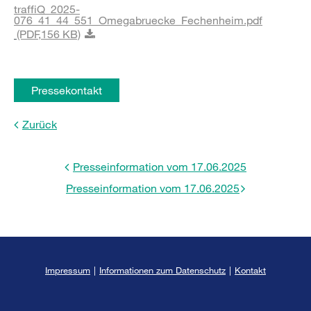
traffiQ_2025-
076_41_44_551_Omegabruecke_Fechenheim.pdf
(PDF,
156 KB)
Pressekontakt
Zurück
Presseinformation vom 17.06.2025
Presseinformation vom 17.06.2025
Impressum
|
Informationen zum Datenschutz
|
Kontakt