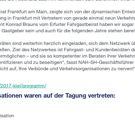
rat Frankfurt am Main, zeigte sich von der dynamischen Entwi
ung in Frankfurt mit Vertretern von gerade einmal neun Verkehr
t Konrad Brauns vom Erfurter Fahrgastbeirat haben wir sogar 
astgeber sein und auch für die folgenden Jahre stehen bereit
äten sind weiterhin herzlich eingeladen, sich dem Netzwerk üb
ßen. Ziel des Netzwerkes ist Fahrgast- und Kundenbeiräten d
rmöglichen – und sie so kompetenter im Beraten ihrer Verkehr
ntifizieren und zu beseitigen“, fasst NAH-SH-Geschäftsführe
nicht auf, Ihre Verbünde und Verkehrsorganisationen zu nerven!
n/2017-kiel/programm/
sationen waren auf der Tagung vertreten:
isation