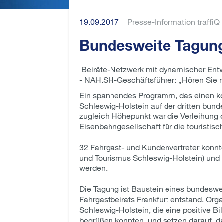
19.09.2017
Presse-Information traffiQ
Bundesweite Tagung 
Beiräte-Netzwerk mit dynamischer Ent
- NAH.SH-Geschäftsführer: „Hören Sie ni
Ein spannendes Programm, das einen ko
Schleswig-Holstein auf der dritten bund
zugleich Höhepunkt war die Verleihung
Eisenbahngesellschaft für die touristis
32 Fahrgast- und Kundenvertreter konnte
und Tourismus Schleswig-Holstein) und
werden.
Die Tagung ist Baustein eines bundeswe
Fahrgastbeirats Frankfurt entstand. Org
Schleswig-Holstein, die eine positive Bi
begrüßen konnten, und setzen darauf, 