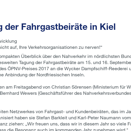
der Fahrgastbeiräte in Kiel
wicklung
cht auf, Ihre Verkehrsorganisationen zu nerven!“
mpakten Überblick über den Nahverkehr im nördlichsten Bunde
esweiten Tagung der Fahrgastbeiräte am 15. und 16. September 
 des ÖPNV-Preises 2017 an die Wycker Dampfschiff-Reederei 
che Anbindung der Nordfriesischen Inseln.
n am Freitagabend von Christian Sörensen (Ministerium für Wir
 Bernhard Wewers (Geschäftsführer des Nahverkehrsverbundes
iten Netzwerkes von Fahrgast- und Kundenbeiräten, das im Jahr
anisiert haben sie Stefan Barkleit und Karl-Peter Naumann vo
lanz ziehen: „Wir freuen uns, dass wir in diesem Jahr so viele 
dass die Resonanz auch im kommenden Jahr zunehmen wird.".