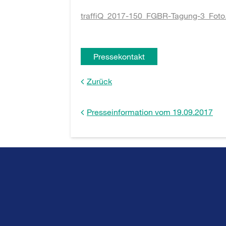
traffiQ_2017-150_FGBR-Tagung-3_Foto.
Pressekontakt
Zurück
Presseinformation vom 19.09.2017