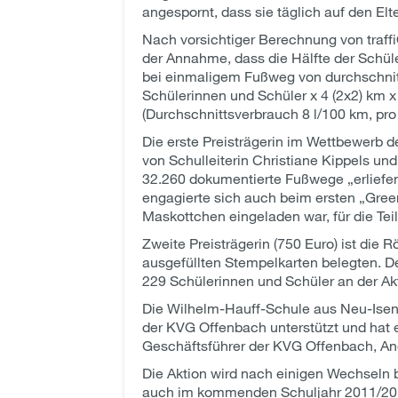
angespornt, dass sie täglich auf den El
Nach vorsichtiger Berechnung von traff
der Annahme, dass die Hälfte der Schül
bei einmaligem Fußweg von durchschnitt
Schülerinnen und Schüler x 4 (2x2) km 
(Durchschnittsverbrauch 8 l/100 km, pr
Die erste Preisträgerin im Wettbewerb 
von Schulleiterin Christiane Kippels un
32.260 dokumentierte Fußwege „erliefen
engagierte sich auch beim ersten „Gree
Maskottchen eingeladen war, für die Tei
Zweite Preisträgerin (750 Euro) ist die
ausgefüllten Stempelkarten belegten. De
229 Schülerinnen und Schüler an der Ak
Die Wilhelm-Hauff-Schule aus Neu-Isenb
der KVG Offenbach unterstützt und hat 
Geschäftsführer der KVG Offenbach, An
Die Aktion wird nach einigen Wechseln 
auch im kommenden Schuljahr 2011/2012 