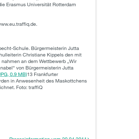
 die Erasmus Universität Rotterdam
ww.eu.traffiq.de.
pecht-Schule. Bürgermeisterin Jutta
ulleiterin Christiane Kippels den mit
en nahmen an dem Wettbewerb „Wir
nabel“ von Bürgermeisterin Jutta
JPG, 0.9 MB)
13 Frankfurter
urden in Anwesenheit des Maskottchens
hnet. Foto: traffiQ
Presseinformation vom 20.04.2011