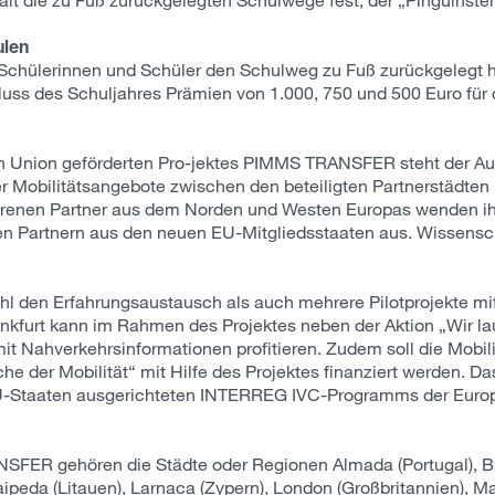
ulen
 Schülerinnen und Schüler den Schulweg zu Fuß zurückgelegt 
uss des Schuljahres Prämien von 1.000, 750 und 500 Euro für 
en Union geförderten Pro-jektes PIMMS TRANSFER steht der A
r Mobilitätsangebote zwischen den beteiligten Partnerstädten u
hrenen Partner aus dem Norden und Westen Europas wenden ihr
n Partnern aus den neuen EU-Mitgliedsstaaten aus. Wissenscha
hl den Erfahrungsaustausch als auch mehrere Pilotprojekte mi
rankfurt kann im Rahmen des Projektes neben der Aktion „Wir la
it Nahverkehrsinformationen profitieren. Zudem soll die Mobil
 der Mobilität“ mit Hilfe des Projektes finanziert werden. Das
e EU-Staaten ausgerichteten INTERREG IVC-Programms der Euro
FER gehören die Städte oder Regionen Almada (Portugal), Brat
aipeda (Litauen), Larnaca (Zypern), London (Großbritannien), Ma