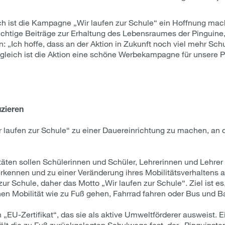
sch ist die Kampagne „Wir laufen zur Schule“ ein Hoffnung ma
htige Beiträge zur Erhaltung des Lebensraumes der Pinguine,
n: „Ich hoffe, dass an der Aktion in Zukunft noch viel mehr 
leich ist die Aktion eine schöne Werbekampagne für unsere Pin
zieren
r laufen zur Schule“ zu einer Dauereinrichtung zu machen, an d
äten sollen Schülerinnen und Schüler, Lehrerinnen und Lehrer 
rkennen und zu einer Veränderung ihres Mobilitätsverhalten
r Schule, daher das Motto „Wir laufen zur Schule“. Ziel ist es
hen Mobilität wie zu Fuß gehen, Fahrrad fahren oder Bus und 
„EU-Zertifikat“, das sie als aktive Umweltförderer ausweist. E
lt die zu Fuß zurückgelegten Schulwege fest, der „Pinguinstem