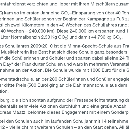
ternfahrdienst verzichten und lieber mit ihren Mitschülern zus
iQ kam so im ersten Jahr eine CO
–Einsparung von über 40 Ton
2
erinnen und Schüler schon vor Beginn der Kampagne zu Fuß zur
lich zwei Kilometern in den 40 Wochen des Schuljahres rund 
x 40 Wochen = 240.000 km). Diese 240.000 km ersparten rund 1
o Liter Normalbenzin 2,33 Kg CO
) und damit 44.736 kg CO
.
2
2
des Schuljahres 2009/2010 ist die Minna-Specht-Schule aus F
d Musiklehrerin Ilse Best hat sich diese Schule ganz besonders
“ die Schülerinnen und Schüler und sparten dabei alleine 24 T
n Day“ der Frankfurter Schulen und warb in mehreren Veransta
lnahme an der Aktion. Die Schule wurde mit 1000 Euro für die 
 Römerstadtschule, an der 280 Schülerinnen und Schüler engagie
r dritte Preis (500 Euro) ging an die Dahlmannschule aus dem F
tion.
urg, die sich spontan aufgrund der Presseberichterstattung de
ebenfalls sehr viele Aktionen durchführt und eine große Anza
dreas Maatz, belohnte dieses Engagement mit einem Sonderpr
bei den Schulen auch im laufenden Schuljahr mit 14 teilnehme
– vielleicht mit weiteren Schulen – an den Start gehen. Alljä