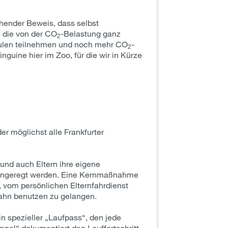
chender Beweis, dass selbst
 die von der CO
-Belastung ganz
2
Schulen teilnehmen und noch mehr CO
-
2
guine hier im Zoo, für die wir in Kürze
er möglichst alle Frankfurter
und auch Eltern ihre eigene
s angeregt werden. Eine Kernmaßnahme
, vom persönlichen Elternfahrdienst
Bahn benutzen zu gelangen.
in spezieller „Laufpass“, den jede
pel“ dokumentiert den Lauffortschritt.