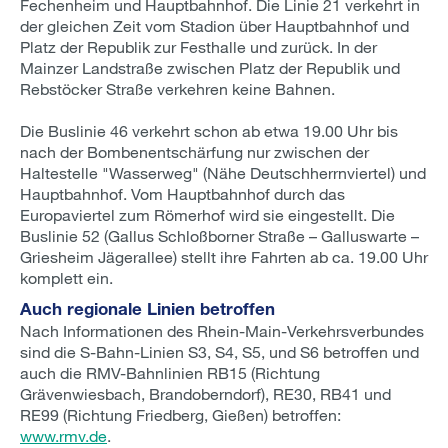
Fechenheim und Hauptbahnhof. Die Linie 21 verkehrt in
der gleichen Zeit vom Stadion über Hauptbahnhof und
Platz der Republik zur Festhalle und zurück. In der
Mainzer Landstraße zwischen Platz der Republik und
Rebstöcker Straße verkehren keine Bahnen.
Die Buslinie 46 verkehrt schon ab etwa 19.00 Uhr bis
nach der Bombenentschärfung nur zwischen der
Haltestelle "Wasserweg" (Nähe Deutschherrnviertel) und
Hauptbahnhof. Vom Hauptbahnhof durch das
Europaviertel zum Römerhof wird sie eingestellt. Die
Buslinie 52 (Gallus Schloßborner Straße – Galluswarte –
Griesheim Jägerallee) stellt ihre Fahrten ab ca. 19.00 Uhr
komplett ein.
Auch regionale Linien betroffen
Nach Informationen des Rhein-Main-Verkehrsverbundes
sind die S-Bahn-Linien S3, S4, S5, und S6 betroffen und
auch die RMV-Bahnlinien RB15 (Richtung
Grävenwiesbach, Brandoberndorf), RE30, RB41 und
RE99 (Richtung Friedberg, Gießen) betroffen:
www.rmv.de
.