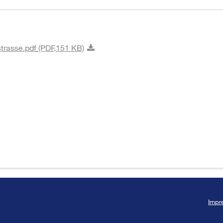
trasse.pdf
(PDF,
151 KB)
Impr