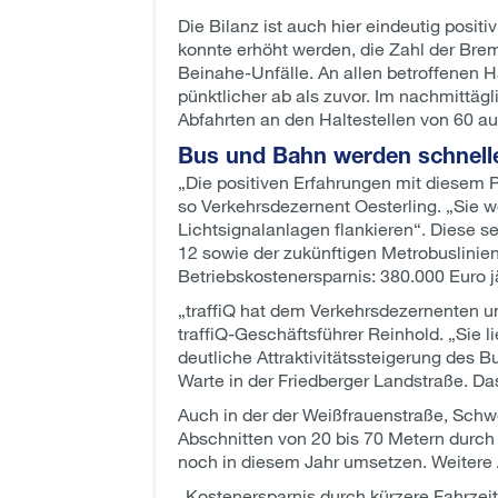
Die Bilanz ist auch hier eindeutig posit
konnte erhöht werden, die Zahl der Bre
Beinahe-Unfälle. An allen betroffenen H
pünktlicher ab als zuvor. Im nachmittägl
Abfahrten an den Haltestellen von 60 au
Bus und Bahn werden schneller
„Die positiven Erfahrungen mit diesem 
so Verkehrsdezernent Oesterling. „Sie
Lichtsignalanlagen flankieren“. Diese 
12 sowie der zukünftigen Metrobuslini
Betriebskostenersparnis: 380.000 Euro jä
„traffiQ hat dem Verkehrsdezernenten u
traffiQ-Geschäftsführer Reinhold. „Sie l
deutliche Attraktivitätssteigerung des 
Warte in der Friedberger Landstraße. Da
Auch in der der Weißfrauenstraße, Schw
Abschnitten von 20 bis 70 Metern durc
noch in diesem Jahr umsetzen. Weitere A
„Kostenersparnis durch kürzere Fahrzeit