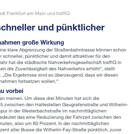
dt Frankfurt am Main und traffiQ
chneller und pünktlicher
aßnahmen große Wirkung
eine klare Abgrenzung der Straßenbahntrasse können schon
schneller, pünktlicher und damit attraktiver für den
r hat die städtische Nahverkehrsgesellschaft traffiQ in
n die Zuverlässigkeit des Nahverkehrs erhöht“, stellt
. „Die Ergebnisse sind so überzeugend, dass wir diesen
ahmen fortsetzen wollen.“
u vorbei
man meinen. Um diese drei Minuten hat sich die
e 55 zwischen den Haltestellen Gaugrafenstraße und Wilhelm-
spur in der Westerbachstraße im nachmittäglichen
 bedeutet das eine Reduzierung der Fahrzeit zwischen den
inuten, also um 60 Prozent. In der nachmittäglichen
ozent aller Busse die Wilhelm-Fay-Straße pünktlich, zuvor