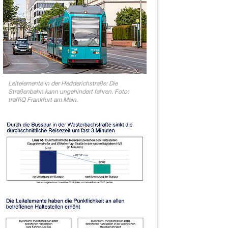
Leitelemente in der Hedderichstraße: Die
Straßenbahn kann ungehindert fahren. Foto:
traffiQ Frankfurt am Main.