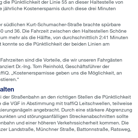
 die Pünktlichkeit der Linie 55 an dieser Haltestelle von
ie jährliche Kostenersparnis durch diese drei Minuten
er südlichen Kurt-Schumacher-Straße brachte spürbare
n 30 und 36. Die Fahrzeit zwischen den Haltestellen Schöne
 um mehr als die Hälfte, von durchschnittlich 2:41 Minuten
 konnte so die Pünktlichkeit der beiden Linien am
Fahrzeiten sind die Vorteile, die wir unseren Fahrgästen
anziert Dr.-Ing. Tom Reinhold, Geschäftsführer der
ffiQ. „Kostenersparnisse geben uns die Möglichkeit, an
stieren.“
alten
i der Straßenbahn an den richtigen Stellen die Pünktlichkeit
 die VGF in Abstimmung mit traffiQ Leitschwellen, teilweise
ierungsnägeln angebracht. Durch eine stärkere Abgrenzung
unkten und störungsanfälligen Streckenabschnitten sollte
enbahn und einer höheren Verkehrssicherheit kommen. Die
inzer Landstraße, Münchner Straße, Battonnstraße, Ratsweg,