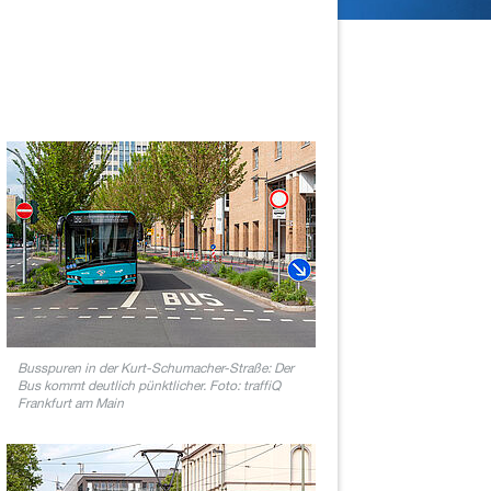
Busspuren in der Kurt-Schumacher-Straße: Der
Bus kommt deutlich pünktlicher. Foto: traffiQ
Frankfurt am Main