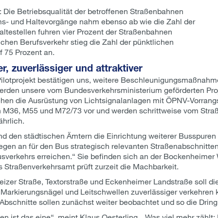
iv: Die Betriebsqualität der betroffenen Straßenbahnen
ms- und Haltevorgänge nahm ebenso ab wie die Zahl der
altestellen fuhren vier Prozent der Straßenbahnen
ichen Berufsverkehr stieg die Zahl der pünktlichen
f 75 Prozent an.
, zuverlässiger und attraktiver
Pilotprojekt bestätigen uns, weitere Beschleunigungsmaßnahme
 werden unsere vom Bundesverkehrsministerium geförderten Pr
sehen die Ausrüstung von Lichtsignalanlagen mit ÖPNV-Vorrang
en M36, M55 und M72/73 vor und werden schrittweise vom Stra
hrlich.
nd den städtischen Ämtern die Einrichtung weiterer Busspuren
iegen an für den Bus strategisch relevanten Straßenabschnitten
Busverkehrs erreichen.“ Sie befinden sich an der Bockenheimer 
s Straßenverkehrsamt prüft zurzeit die Machbarkeit.
eizer Straße, Textorstraße und Eckenheimer Landstraße soll d
h Markierungsnägel und Leitschwellen zuverlässiger verkehre
bschnitte sollen zunächst weiter beobachtet und so die Dringl
en ist das eine“, meint Klaus Oesterling. „Was viel mehr zähl